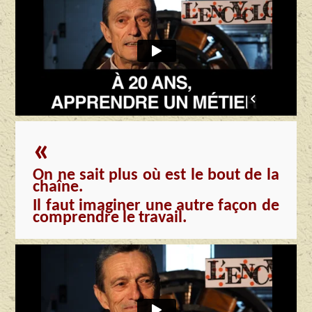
«
On ne sait plus où est le bout de la
chaîne.
Il faut imaginer une autre façon de
comprendre
le travail.