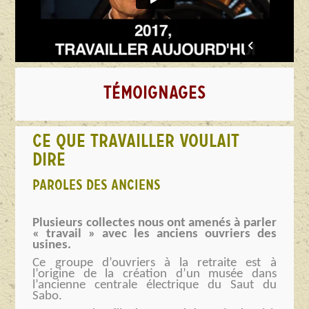
TÉMOIGNAGES
CE QUE TRAVAILLER VOULAIT
DIRE
PAROLES DES ANCIENS
Plusieurs collectes nous ont amenés à parler
« travail » avec les anciens ouvriers des
usines.
Ce groupe d’ouvriers à la retraite est à
l’origine de la création d’un musée dans
l’ancienne centrale électrique du Saut du
Sabo.