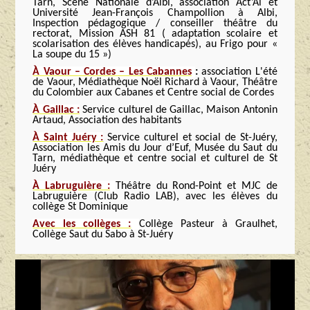
Tarn, Scène Nationale d’Albi, association Act’Al et
Université Jean-François Champollion à Albi,
Inspection pédagogique / conseiller théâtre du
rectorat, Mission ASH 81 ( adaptation scolaire et
scolarisation des élèves handicapés), au Frigo pour «
La soupe du 15 »)
À Vaour – Cordes – Les Cabannes
:
association L'été
de Vaour, Médiathèque Noël Richard à Vaour, Théâtre
du Colombier aux Cabanes et Centre social de Cordes
À Gaillac :
Service culturel de Gaillac, Maison Antonin
Artaud, Association des habitants
À Saint Juéry :
Service culturel et social de St-Juéry,
Association les Amis du Jour d’Euf, Musée du Saut du
Tarn, médiathèque et centre social et culturel de St
Juéry
À Labruguière :
Théâtre du Rond-Point et MJC de
Labruguière (Club Radio LAB), avec les élèves du
collège St Dominique
Avec les collèges :
Collège Pasteur à Graulhet,
Collège Saut du Sabo à St-Juéry