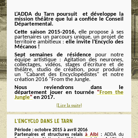
L'ADDA du Tarn poursuit et développe la
mission théâtre que lui a confiée le Conseil
Départemental.
Cette saison 2015-2016,
elle propose à ses
partenair
es u
n
parcours
u
ni
que, un projet de
territoire ambitieux :
elle invite l'Encyclo des
Mécanos !
Sept semaines de résidence
pour notre
équipe artistique : Agitation des neurones,
collectages, vidéos, stages d'écriture et de
théâtre, studio de création, pour produire
un "Cabaret des Encyclopédistes" et notre
création 2016 "From the Jungle.
Nous reviendrons dans le
département jouer en tournée
"
From the
Jungle
"
en 2017.
{Lire la suite}
L'ENCYCLO DANS LE TARN
Période : octobre 2015 à avril 2016
Partenaires et structures relais
à
Albi
:
ADDA du