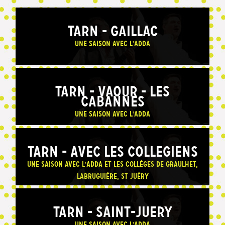
TARN - GAILLAC
Une saison avec l'ADDA
TARN - VAOUR - LES
CABANNES
Une saison avec l'ADDA
TARN - AVEC LES COLLEGIENS
Une saison avec l'ADDA et les collèges de Graulhet,
Labruguière, St Juéry
TARN - SAINT-JUERY