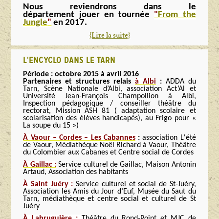
Nous reviendrons dans le
département jouer en tournée
"
From the
Jungle
"
en 2017.
{Lire la suite}
L'ENCYCLO DANS LE TARN
Période : octobre 2015 à avril 2016
Partenaires et structures relais
à
Albi
:
ADDA du
Tarn, Scène Nationale d’Albi, association Act’Al et
Université Jean-François Champollion à Albi,
Inspection pédagogique / conseiller théâtre du
rectorat, Mission ASH 81 ( adaptation scolaire et
scolarisation des élèves handicapés), au Frigo pour «
La soupe du 15 »)
À Vaour – Cordes – Les Cabannes
:
association L'été
de Vaour, Médiathèque Noël Richard à Vaour, Théâtre
du Colombier aux Cabanes et Centre social de Cordes
À Gaillac :
Service culturel de Gaillac, Maison Antonin
Artaud, Association des habitants
À Saint Juéry :
Service culturel et social de St-Juéry,
Association les Amis du Jour d’Euf, Musée du Saut du
Tarn, médiathèque et centre social et culturel de St
Juéry
À Labruguière :
Théâtre du Rond-Point et MJC de