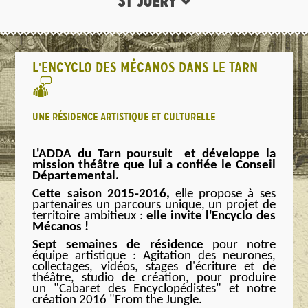
ST JUÉRY •
L'ENCYCLO DES MÉCANOS DANS LE TARN
UNE RÉSIDENCE ARTISTIQUE ET CULTURELLE
L'ADDA du Tarn poursuit et développe la
mission théâtre que lui a confiée le Conseil
Départemental.
Cette saison 2015-2016,
elle propose à ses
partenair
es u
n
parcours
u
ni
que, un projet de
territoire ambitieux :
elle invite l'Encyclo des
Mécanos !
Sept semaines de résidence
pour notre
équipe artistique : Agitation des neurones,
collectages, vidéos, stages d'écriture et de
théâtre, studio de création, pour produire
un "Cabaret des Encyclopédistes" et notre
création 2016 "From the Jungle.